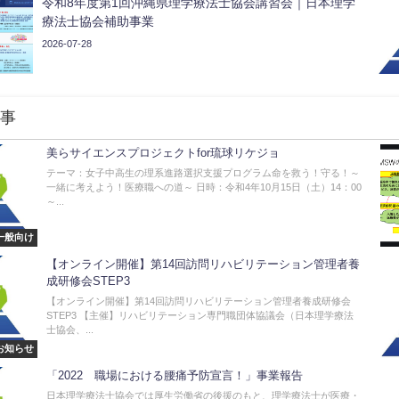
令和8年度第1回沖縄県理学療法士協会講習会｜日本理学
療法士協会補助事業
2026-07-28
事
美らサイエンスプロジェクトfor琉球リケジョ
テーマ：女子中高生の理系進路選択支援プログラム命を救う！守る！～
一緒に考えよう！医療職への道～ 日時：令和4年10月15日（土）14：00
～...
一般向け
【オンライン開催】第14回訪問リハビリテーション管理者養
成研修会STEP3
【オンライン開催】第14回訪問リハビリテーション管理者養成研修会
STEP3 【主催】リハビリテーション専門職団体協議会（日本理学療法
士協会、...
お知らせ
「2022 職場における腰痛予防宣言！」事業報告
日本理学療法士協会では厚生労働省の後援のもと、理学療法士が医療・