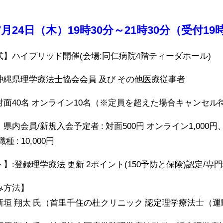
7月24日（木）19時30分～21時30分（受付19
式】ハイブリッド開催(会場:同仁病院4階ティーダホール)
沖縄県理学療法士協会会員 及び その他医療従事者
対面40名 オンライン10名（※定員を超えた場合キャンセル
県内会員/新規入会予定者 : 対面500円 オンライン1,000円、
 : 10,000円
】:登録理学療法 更新 2ポイント(150予防と保険)認定/専門
み方法】
新垣 翔太 氏（首里千住の杜クリニック 認定理学療法士（運