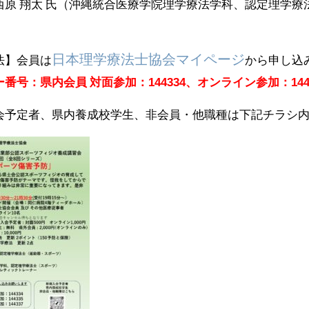
西原 翔太 氏（沖縄統合医療学院理学療法学科、認定理学療
日本理学療法士協会マイページ
法】会員は
から申し込
番号：県内会員 対面参加：144334、オンライン参加：144
会予定者、県内養成校学生、非会員・他職種は下記チラシ内