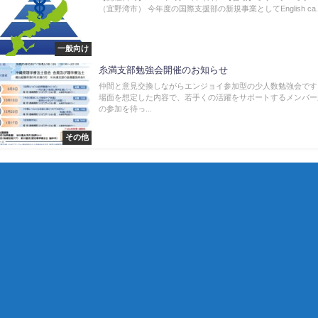
（宜野湾市） 今年度の国際支援部の新規事業としてEnglish ca..
一般向け
糸満支部勉強会開催のお知らせ
仲間と意見交換しながらエンジョイ参加型の少人数勉強会です
場面を想定した内容で、若手くの活躍をサポートするメンバー
の参加を待っ...
その他