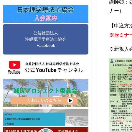
講師②：
ナー）
【申込方
公益社団法人
※セミナー
沖縄県理学療法士協会
Facebook
※新規入