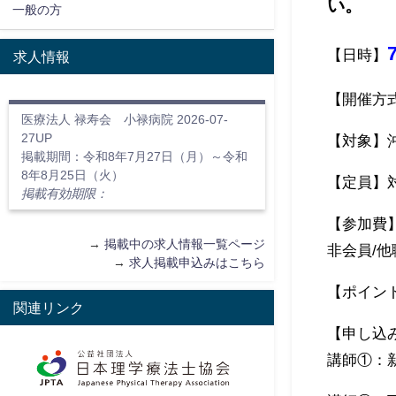
い。
一般の方
【日時】
求人情報
【開催方
医療法人 禄寿会 小禄病院 2026-07-
27UP
【対象】
掲載期間：令和8年7月27日（月）～令和
8年8月25日（火）
【定員】
掲載有効期限：
【参加費】
→
掲載中の求人情報一覧ページ
非会員/他職種
→
求人掲載申込みはこちら
【ポイント
関連リンク
【申し込
講師①：