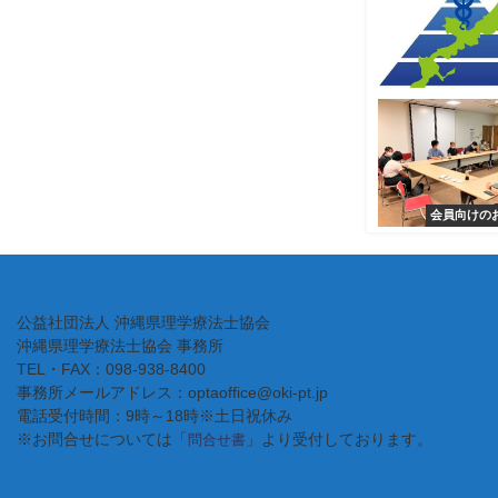
会員向けの
公益社団法人 沖縄県理学療法士協会
沖縄県理学療法士協会 事務所
TEL・FAX：098-938-8400
事務所メールアドレス：optaoffice@oki-pt.jp
電話受付時間：9時～18時※土日祝休み
※お問合せについては「
」より受付しております。
問合せ書