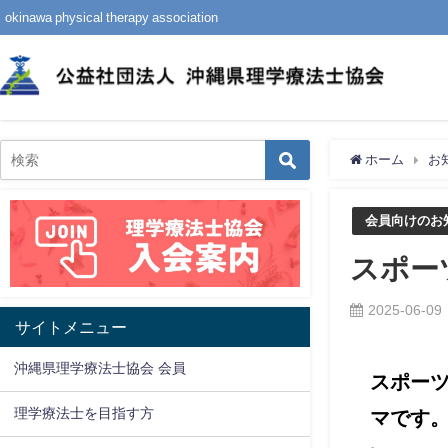
okinawa physical therapy association
ホーム
お
会員向けのお
スポー
2025-06-09
サイトメニュー
沖縄県理学療法士協会 会員
スポー
理学療法士を目指す方
マです