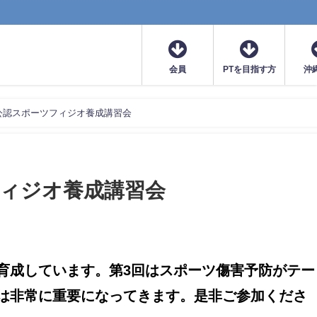
会員
PTを目指す方
沖
公認スポーツフィジオ養成講習会
フィジオ養成講習会
育成しています。第3回はスポーツ傷害予防がテー
は非常に重要になってきます。是非ご参加くださ