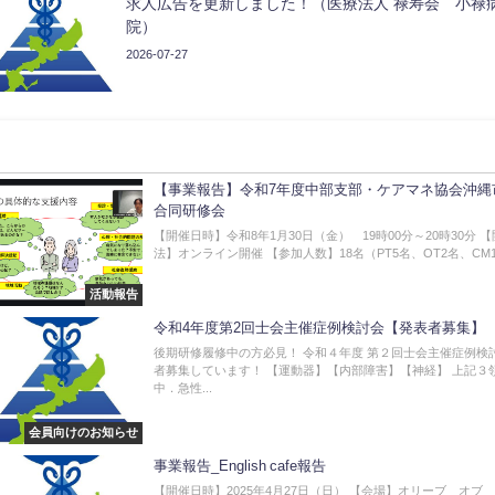
求人広告を更新しました！（医療法人 禄寿会 小禄
院）
2026-07-27
【事業報告】令和7年度中部支部・ケアマネ協会沖縄
合同研修会
【開催日時】令和8年1月30日（金） 19時00分～20時30分 
法】オンライン開催 【参加人数】18名（PT5名、OT2名、CM1.
活動報告
令和4年度第2回士会主催症例検討会【発表者募集】
後期研修履修中の方必見！ 令和４年度 第２回士会主催症例検
者募集しています！ 【運動器】【内部障害】【神経】 上記３
中．急性...
会員向けのお知らせ
事業報告_English cafe報告
【開催日時】2025年4月27日（日） 【会場】オリーブ オブ