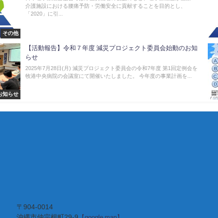
介護施設における腰痛予防・労働安全に貢献することを目的とし、
「2020」に引...
その他
【活動報告】令和７年度 減災プロジェクト委員会始動のお知
らせ
2025年7月28日(月) 減災プロジェクト委員会の令和7年度 第1回定例会を
牧港中央病院の会議室にて開催いたしました。 今年度の事業計画を...
お知らせ
〒904-0014
沖縄市仲宗根町29-9
【google map】