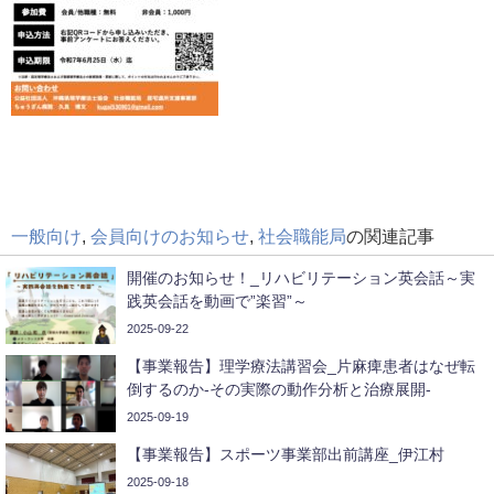
一般向け
,
会員向けのお知らせ
,
社会職能局
の関連記事
開催のお知らせ！_リハビリテーション英会話～実
践英会話を動画で”楽習”～
2025-09-22
【事業報告】理学療法講習会_片麻痺患者はなぜ転
倒するのか-その実際の動作分析と治療展開-
2025-09-19
【事業報告】スポーツ事業部出前講座_伊江村
2025-09-18