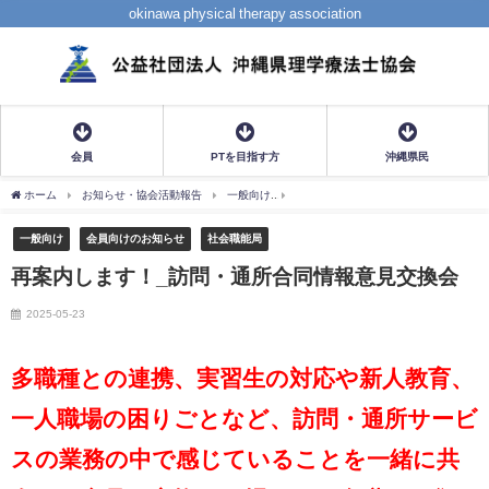
okinawa physical therapy association
会員
PTを目指す方
沖縄県民
ホーム
お知らせ・協会活動報告
一般向け
再案内します！_訪問・通所合同情報
一般向け
会員向けのお知らせ
社会職能局
再案内します！_訪問・通所合同情報意見交換会
2025-05-23
多職種との連携、実習生の対応や新人教育、
一人職場の困りごとなど、訪問・通所サービ
スの業務の中で感じていることを一緒に共