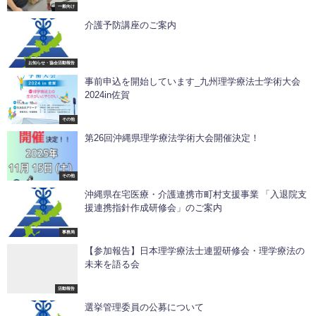
一般向け
介護予防講座のご案内
お知らせ・協会活動報告
事前申込を開始しています_九州理学療法士学術大会
2024in佐賀
その他
第26回沖縄県理学療法学術大会開催決定！
その他
沖縄県在宅医療・介護連携市町村支援事業 「入退院支
援連携指針作成研修会」のご案内
事務局
【参加報告】日本理学療法士連盟研修会・理学療法の
未来を語る会
活動報告
選挙管理委員の公募について