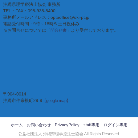
沖縄県理学療法士協会 事務所
TEL・FAX：098-938-8400
事務所メールアドレス：optaoffice@oki-pt.jp
電話受付時間：9時～18時※土日祝休み
※お問合せについては「
」より受付しております。
問合せ書
〒904-0014
沖縄市仲宗根町29-9
【google map】
ホーム
お問い合わせ
PrivacyPolicy
staff専用
ログイン専用
公益社団法人 沖縄県理学療法士協会 All Rights Reserved.