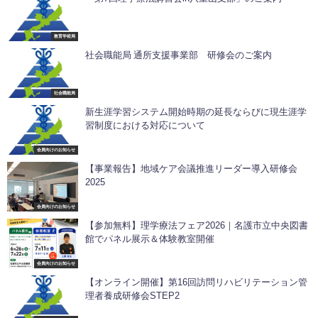
教育学術局
社会職能局 通所支援事業部 研修会のご案内
社会職能局
新生涯学習システム開始時期の延長ならびに現生涯学
習制度における対応について
会員向けのお知らせ
【事業報告】地域ケア会議推進リーダー導入研修会
2025
会員向けのお知らせ
【参加無料】理学療法フェア2026｜名護市立中央図書
館でパネル展示＆体験教室開催
会員向けのお知らせ
【オンライン開催】第16回訪問リハビリテーション管
理者養成研修会STEP2