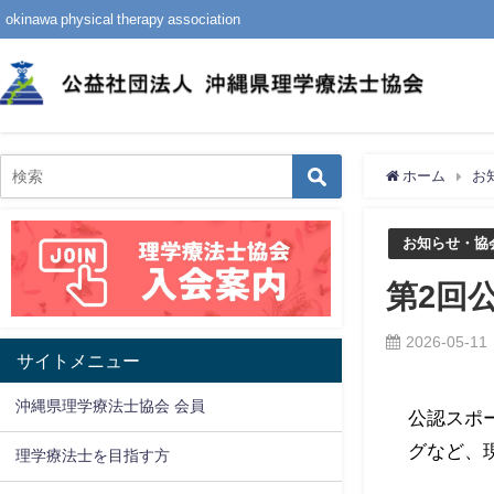
okinawa physical therapy association
ホーム
お
お知らせ・協
第2回
2026-05-11
サイトメニュー
沖縄県理学療法士協会 会員
公認スポ
グなど、
理学療法士を目指す方