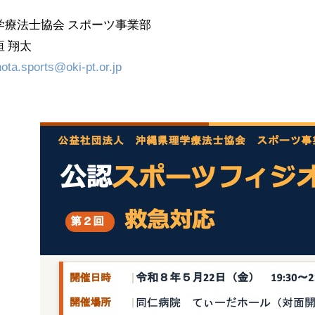
学療法士協会 スポーツ事業部
 翔太
hota.sports@oki-pt.or.jp