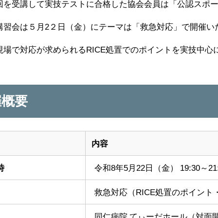
回を受講して実技テストに合格した協会会員は「公認スポ
講習会は５月
2
２日（金）にテーマは「救急対応」で開催い
現場で対応が求められる
RICE
処置でのポイントを実技中心
催概要
内容
時
令和8年5月22日（金） 19:30～21
救急対応（RICE処置のポイント
同仁病院 てぃーだホール（対面