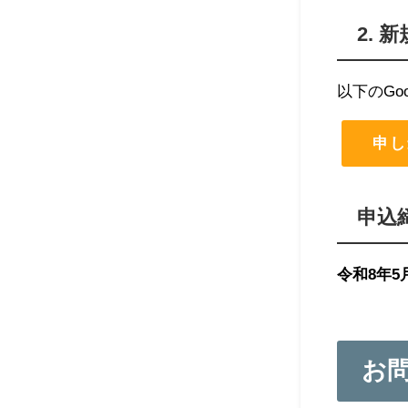
2.
以下のGo
申し
申込
令和8年5
お