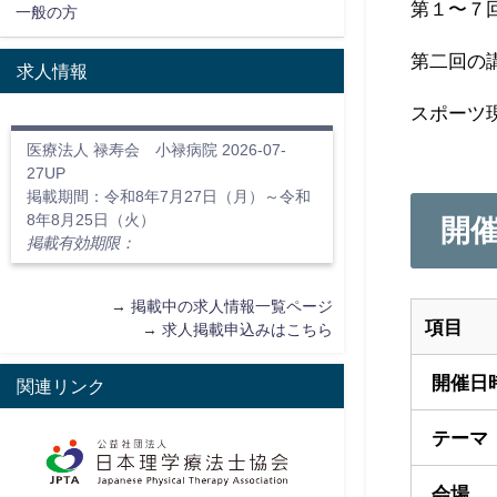
第１〜７
一般の方
第二回の
求人情報
スポーツ
医療法人 禄寿会 小禄病院 2026-07-
27UP
掲載期間：令和8年7月27日（月）～令和
8年8月25日（火）
開
掲載有効期限：
→
掲載中の求人情報一覧ページ
項目
→
求人掲載申込みはこちら
開催日
関連リンク
テーマ
会場