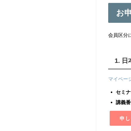
お
会員区分
1.
マイペー
セミナ
講義番
申し