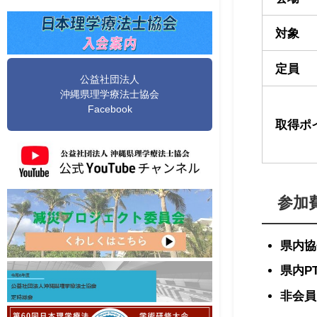
対象
定員
公益社団法人
沖縄県理学療法士協会
Facebook
取得ポ
参加
県内協
県内P
非会員