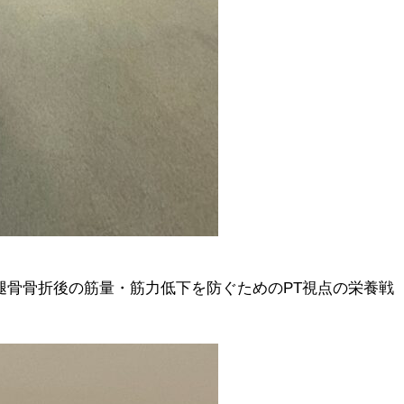
、「大腿骨骨折後の筋量・筋力低下を防ぐためのPT視点の栄養戦