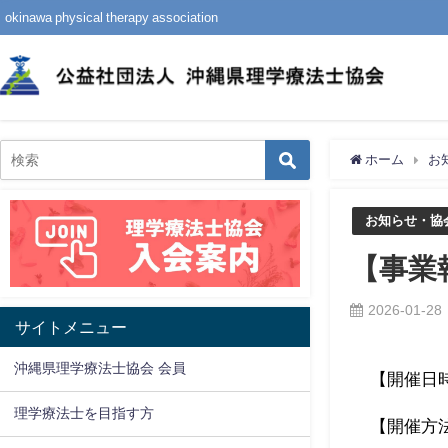
okinawa physical therapy association
ホーム
お
お知らせ・協
【事業
2026-01-28
サイトメニュー
沖縄県理学療法士協会 会員
【開催日時
理学療法士を目指す方
【開催方