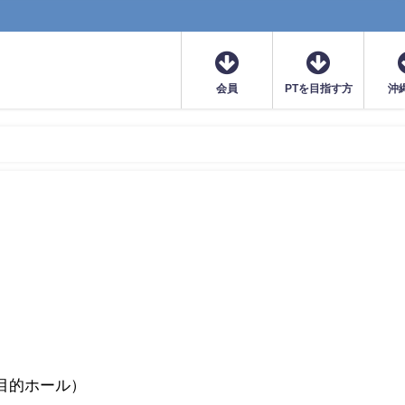
会員
PTを目指す方
沖
）
目的ホール）