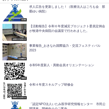
求人広告を更新しました！（医療法人はごろも会 那
覇ゆい病院）
未分類
【活動報告】令和６年度減災プロジェクト委員定例会
が牧港中央病院の会議室で行われました。
会員向けのお知らせ
事業報告_おきなわ国際協力・交流フェスティバル
2023
社会職能局
令和5年度新人・異動会員オリエンテーション
事務局
令和４年度スキルアップ研修会
会員向けのお知らせ
「認定NPO法人いたみ医学研究情報センター 市民公
開講座」開催中止のご案内