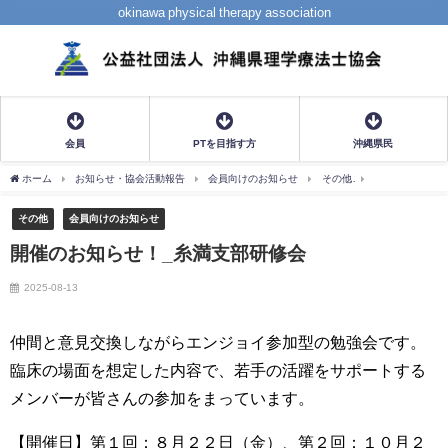
okinawa physical therapy association
会員
PTを目指す方
沖縄県民
ホーム
お知らせ・協会活動報告
会員向けのお知らせ
その他
開催のお知らせ
その他
会員向けのお知らせ
開催のお知らせ！_糸満支部研修会
2025-08-13
仲間と意見交換しながらエンジョイ参加型の勉強会です。
臨床の場面を想定した内容で、若手の活躍をサポートする
メンバーが皆さんの参加をまっています。
【開催日】第１回：８月２２日（金）、第２回：１０月２