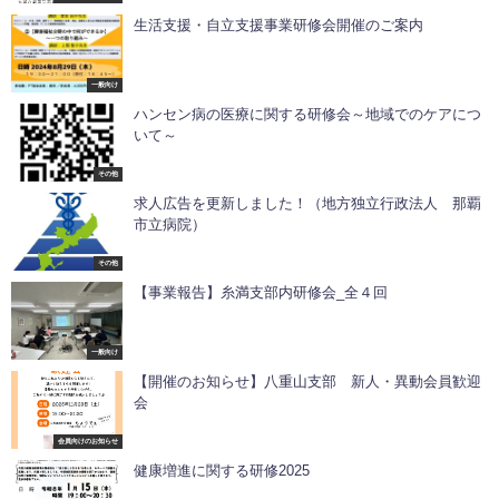
生活支援・自立支援事業研修会開催のご案内
一般向け
ハンセン病の医療に関する研修会～地域でのケアにつ
いて～
その他
求人広告を更新しました！（地方独立行政法人 那覇
市立病院）
その他
【事業報告】糸満支部内研修会_全４回
一般向け
【開催のお知らせ】八重山支部 新人・異動会員歓迎
会
会員向けのお知らせ
健康増進に関する研修2025