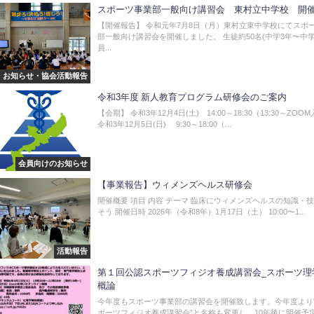
スポーツ事業部一般向け講習会 東村立中学校 開
【開催報告】 令和元年7月8日（月）東村立東中学校にてスポ
部一般向け講習会を開催しました。 生徒約50名(中学3年〜中学
員...
お知らせ・協会活動報告
令和3年度 新人教育プログラム研修会のご案内
【会期】 令和3年12月4日(土) 14:00～18:30（13:30～ZOO
令和3年12月5日(日) 9:30～18:00（...
会員向けのお知らせ
【事業報告】ウィメンズヘルス研修会
開催概要 項目 内容 テーマ 臨床にウィメンズヘルスの知識・
そう 開催日時 2026年（令和8年）1月17日（土） 10:00〜1...
活動報告
第１回公認スポーツフィジオ養成講習会_スポーツ理
概論
今年度もスポーツ事業部の講習会を開催致します。今年度より
ポーツフィジオ養成講習会”と名称も変更し、10年後に開催予