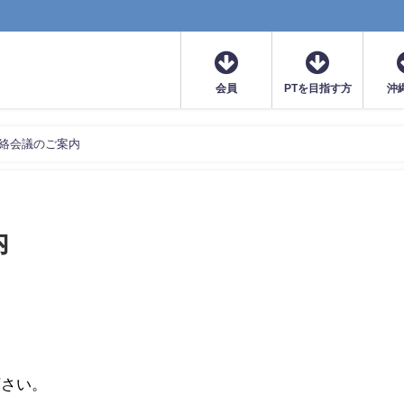
会員
PTを目指す方
沖
連絡会議のご案内
内
下さい。