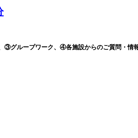
分
、
③グループワーク、
④各施設からのご質問・情