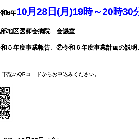
10
月
28
日(月)
19時～20時30
令和
6
年
北部地区医師会病院 会議室
令和５年度事業報告、
②令和６年度事業計画の説明
：下記のQRコードからお申込みください。