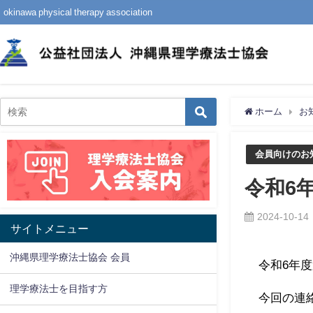
okinawa physical therapy association
ホーム
お
会員向けのお
令和6
2024-10-14
サイトメニュー
沖縄県理学療法士協会 会員
令和6年
理学療法士を目指す方
今回の連