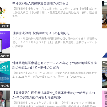
中部支部新人異動歓迎会開催のお知らせ
【開催日時】令和７年７月１１日（金）１９時～２２時 【会場】ぱいか
じ沖国大前店 【参加費】新人・他都道府県士会異動会員 無料、既会員
3,00...
その他
理学療法沖縄_投稿締め切り日のお知らせ
２０２４年度発刊の理学療法沖縄投稿締め切り日のお知らせ！ 投稿締め
切り：２０２４年８月３１日（土） 投稿・執筆規定、原稿フォーマット
は沖縄県...
お知らせ
沖縄県地域医療構想セミナー～2025年とその後の地域医療構
想の推進に向けて～開催のご案内
【開催目的】2017 年（平成 29 年）に策定された地域医療構想の終期で
ある 2025 年度（令和7年度）に向け、国からは「2025 年に...
その他
【事業報告】理学療法講習会_片麻痺患者はなぜ転倒するの
か-その実際の動作分析と治療展開-
【開催日時】２０２５年９月７日（日） 【会場】オンライン 本研修会
は、片麻痺患者はなぜ転倒するのか-その実際の動作分析と治療展開-の