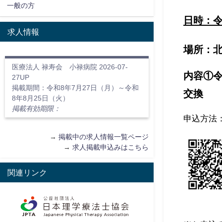
一般の方
日時：
求人情報
場所：
医療法人 禄寿会 小禄病院 2026-07-
内容
①
27UP
掲載期間：令和8年7月27日（月）～令和
交換
8年8月25日（火）
掲載有効期限：
申込方法
→
掲載中の求人情報一覧ページ
→
求人掲載申込みはこちら
関連リンク