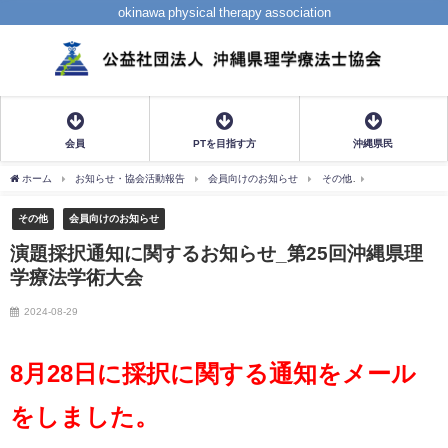
okinawa physical therapy association
会員
PTを目指す方
沖縄県民
ホーム
お知らせ・協会活動報告
会員向けのお知らせ
その他
演題採択通知に
その他
会員向けのお知らせ
演題採択通知に関するお知らせ_第25回沖縄県理
学療法学術大会
2024-08-29
8月28日に採択に関する通知をメール
をしました。