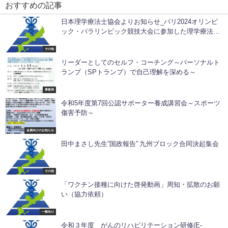
おすすめの記事
日本理学療法士協会よりお知らせ_パリ2024オリンピ
ック・パラリンピック競技大会に参加した理学療法士
の表彰についてのご案内
その他
リーダーとしてのセルフ・コーチング～パーソナルト
ランプ（SPトランプ）で自己理解を深める～
事務局
令和5年度第7回公認サポーター養成講習会～スポーツ
傷害予防～
会員向けのお知らせ
田中まさし先生”国政報告” 九州ブロック合同決起集会
その他
「ワクチン接種に向けた啓発動画」周知・拡散のお願
い（協力依頼）
一般向け
令和３年度 がんのリハビリテーション研修(E-