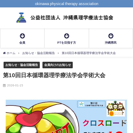
okinawa physical therapy association
会員
PTを目指す方
沖縄県民
ホーム
お知らせ・協会活動報告
第10回日本循環器理学療法学会学術大会
お知らせ・協会活動報告
会員向けのお知らせ
第10回日本循環器理学療法学会学術大会
2026-01-15