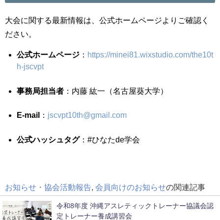
大会に関する最新情報は、公式ホームページよりご確認く
ださい。
公式ホームページ
：
https://minei81.wixstudio.com/the10t
h-jscvpt
事務局担当者
：内藤 紘一（名古屋葵大学）
E-mail
：
jscvpt10th@gmail.com
公式ハッシュタグ
：#ひなたde学会
お知らせ・協会活動報告
,
会員向けのお知らせ
の関連記事
令和8年度 沖縄アスレティックトレーナー協議会認
定トレーナー養成講習会