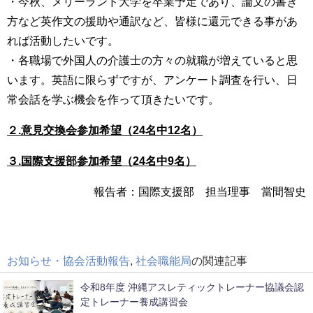
・今秋、メリーランド大学を卒業予定であり、論文の書き
方など英作文の援助や通訳など、皆様に還元できる事があ
れば活動したいです。
・各職場で外国人の介護士の方々の就職が増えていると思
います。英語に限らずですが、アンケート調査を行い、日
常会話を学ぶ機会を作って頂きたいです。
２.意見交換会参加希望（24名中12名）
３.国際支援部参加希望（24名中9名）
報告者：国際支援部 担当理事 當間智史
お知らせ・協会活動報告
,
社会職能局
の関連記事
令和8年度 沖縄アスレティックトレーナー協議会認
定トレーナー養成講習会