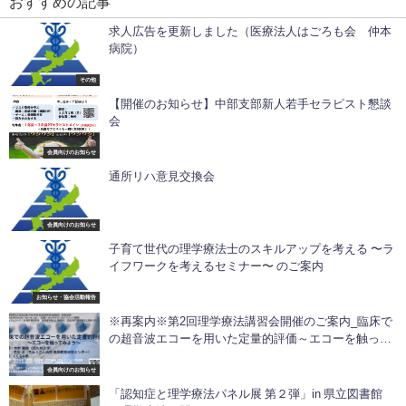
おすすめの記事
求人広告を更新しました（医療法人はごろも会 仲本
病院）
その他
【開催のお知らせ】中部支部新人若手セラピスト懇談
会
会員向けのお知らせ
通所リハ意見交換会
会員向けのお知らせ
子育て世代の理学療法士のスキルアップを考える 〜ラ
イフワークを考えるセミナー〜 のご案内
お知らせ・協会活動報告
※再案内※第2回理学療法講習会開催のご案内_臨床で
の超音波エコーを用いた定量的評価～エコーを触って
みよう～
会員向けのお知らせ
「認知症と理学療法パネル展 第２弾」in 県立図書館