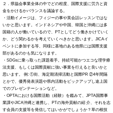
２．県協会事業全体の中でどの程度、国際支援に労力と資
金をかけるかバランスを議論する。
・活動イメージは、フィジーの事や英会話レッスンではな
いかと思います。インドネシアや中国、韓国と沖縄には多
国籍の人が働いているので、PTとしてどう働きかけていく
か、どう関わるかを考えていくべきかと思います。JICAイ
ベントに参加する等、同様に基地のある他県には国際支援
部があるのかも気になります。
・SDGsに乗っ取った課題着手。持続可能かつエコな理学療
法支援、もしくは国際貢献に強い事業を行えると良いかと
思います。 例: ①街、海定期清掃活動と国際PR ②4年間隔
とかで、優秀発表演題や県内活動をピックアップし途上国
でのプレゼンテーションなど。
・OPTAにおける国際活動（経験）を鑑みて、JPTA国際事
業課やJICA沖縄と連携し、PTの海外貢献の紹 介、それを志
す会員の支援等を発信してはいかがでしょうか？草の根技