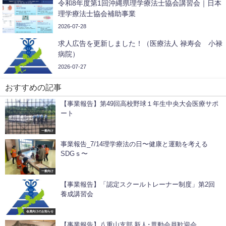
令和8年度第1回沖縄県理学療法士協会講習会｜日本
理学療法士協会補助事業
2026-07-28
求人広告を更新しました！（医療法人 禄寿会 小禄
病院）
2026-07-27
おすすめの記事
【事業報告】第49回高校野球１年生中央大会医療サポ
ート
一般向け
事業報告_7/14理学療法の日〜健康と運動を考える
SDGｓ〜
一般向け
【事業報告】「認定スクールトレーナー制度」第2回
養成講習会
会員向けのお知らせ
【事業報告】八重山支部 新人･異動会員歓迎会