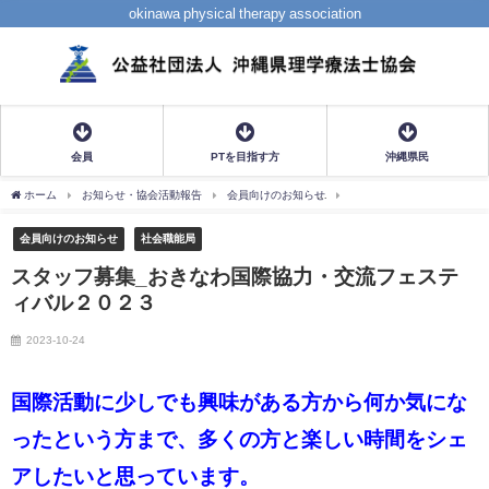
okinawa physical therapy association
会員
PTを目指す方
沖縄県民
ホーム
お知らせ・協会活動報告
会員向けのお知らせ
スタッフ募集_おきなわ国
会員向けのお知らせ
社会職能局
スタッフ募集_おきなわ国際協力・交流フェステ
ィバル２０２３
2023-10-24
国際活動に少しでも興味がある方から何か気にな
ったという方まで、多くの方と楽しい時間をシェ
アしたいと思っています。