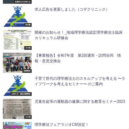
会員向けのお知らせ
求人広告を更新しました（コザクリニック）
未分類
開催のお知らせ！_地域理学療法認定理学療法士臨床
カリキュラム研修会
その他
【事業報告】令和7年度 第2回通所・訪問合同 情
報・意見交換会
活動報告
子育て世代の理学療法士のスキルアップを考える 〜ラ
イフワークを考えるセミナー〜 のご案内
お知らせ・協会活動報告
児童生徒等の運動器の健康に関する教育セミナー2023
その他
理学療法フェアラジオCM決定！