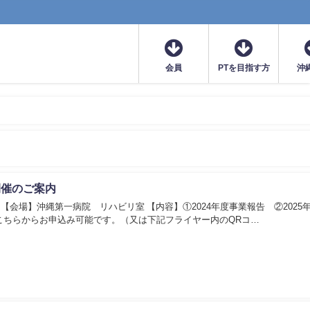
会員
PTを目指す方
沖
開催のご案内
00〜 【会場】沖縄第一病院 リハビリ室 【内容】①2024年度事業報告 ②2025
こちらからお申込み可能です。（又は下記フライヤー内のQRコ…