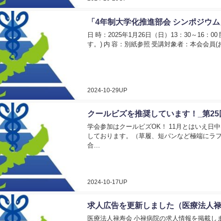
「4年制大学化推進部会 シンポジウ
日 時：2025年1月26日（日）13：30～1
す。) 内 容：別紙参照 受講対象者：本会会員
2024-10-29UP
クールビズを推奨しています！_第2
学会参加はクールビズOK！ 11月とはいえ
しております。（草履、短パンなど極端にラフ
合…
2024-10-17UP
求人広告を更新しました（医療法人
医療法人禄寿会 小禄病院の求人情報を掲載しま