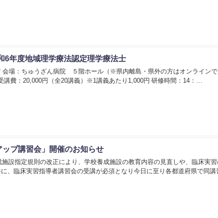
和6年度地域理学療法認定理学療法士
 会場：ちゅうざん病院 ５階ホール（※県内離島・県外の方はオンラインで
費：20,000円（全20講義）※1講義あたり1,000円 研修時間：14：…
アップ講習会」開催のお知らせ
養成施設指定規則の改正により、学校養成施設の教育内容の見直しや、臨床実習
件に、臨床実習指導者講習会の受講が必須となり今日に至り各都道府県で同講