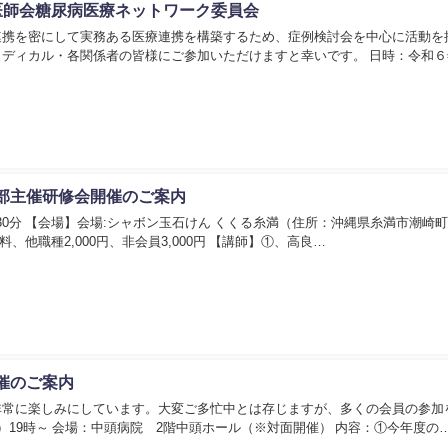
医師会糖尿病医療ネットワーク委員会
連携を密にして実務ある医療連携を構築するため、症例検討会を中心に活動を
ディカル・各関係者の皆様にご参加いただけますと幸いです。 日時：令和６
部主催研修会開催のご案内
3時30分 【会場】会場:シャボン玉石けん くくる糸満（住所：沖縄県糸満市潮崎町
他職種2,000円、非会員3,000円 【講師】①、高良…
催のご案内
非常に楽しみにしています。大変ご多忙中とは存じますが、多くの会員の参加
（金）19時～ 会場：中頭病院 2階中頭ホール（※対面開催） 内容：①今年度の