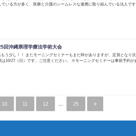
している方が多く、医療と介護のシームレスな連携に取り組んでいる法人です
25回沖縄県理学療法学術大会
迄もう少し！！ またモーニングセミナーもまだ枠がありますが、定員となり
は10/27（日）です。ご注意ください。 ※モーニングセミナーは事前予約が
10
11
12
…
25