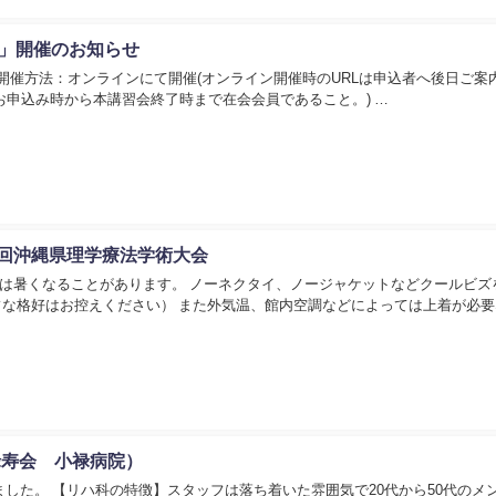
ム」開催のお知らせ
6：00 開催方法：オンラインにて開催(オンライン開催時のURLは申込者へ後日ご案
(お申込み時から本講習会終了時まで在会会員であること。) …
5回沖縄県理学療法学術大会
日中は暑くなることがあります。 ノーネクタイ、ノージャケットなどクールビズ
な格好はお控えください） また外気温、館内空調などによっては上着が必要
禄寿会 小禄病院）
した。 【リハ科の特徴】スタッフは落ち着いた雰囲気で20代から50代のメ