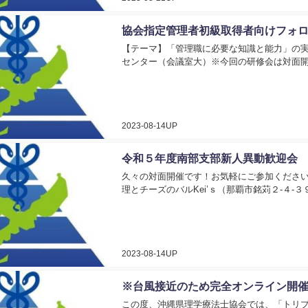
協会指定管理者初級取得者向けフォ
【テーマ】「管理職に必要な知識と能力」の実践編
センター（会議室大）※今回の研修会は対面開催
2023-08-14UP
令和５年度南部支部新人異動歓迎会
久々の対面開催です！お気軽にご参加ください
理とチーズのバルKei’ｓ（那覇市銘苅２-４
2023-08-14UP
※台風接近のため完全オンライン開
この度、沖縄県理学療法士協会では、「トリ