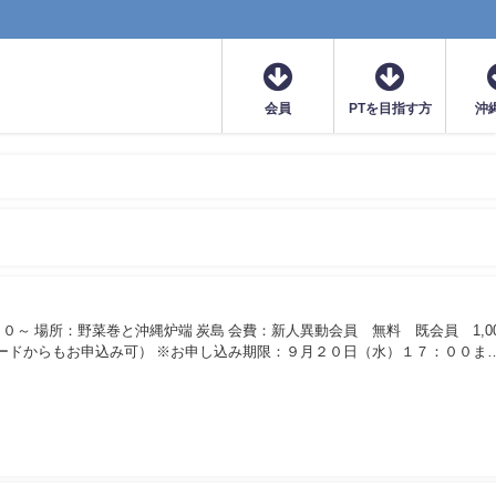
会員
PTを目指す方
沖
～ 場所：野菜巻と沖縄炉端 炭島 会費：新人異動会員 無料 既会員 1,00
ードからもお申込み可） ※お申し込み期限：９月２０日（水）１７：００ま