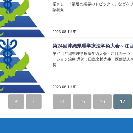
招きし、「最近の業界のトピックス」などをリ
語聴覚…
2023-08-11UP
第24回沖縄県理学療法学術大会～注目
第24回沖縄県理学療法学術大会 注目の一つ
ーション治療 講師：田島文博先生（医療法人
長…
2023-08-11UP
1
…
14
15
16
17