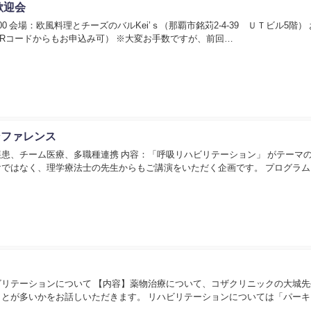
歓迎会
：00 会場：欧風料理とチーズのバルKei’ｓ（那覇市銘苅2-4-39 ＵＴビル5階）
Rコードからもお申込み可） ※大変お手数ですが、前回…
ンファレンス
患、チーム医療、多職種連携 内容：「呼吸リハビリテーション」 がテーマ
ではなく、理学療法士の先生からもご講演をいただく企画です。 プログラム
リテーションについて 【内容】薬物治療について、コザクリニックの大城先
とが多いかをお話しいただきます。 リハビリテーションについては「パーキ