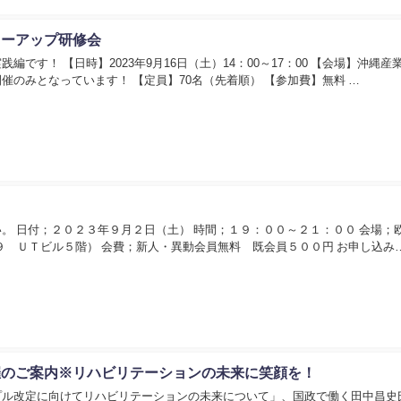
ローアップ研修会
です！ 【日時】2023年9月16日（土）14：00～17：00 【会場】沖縄産
のみとなっています！ 【定員】70名（先着順） 【参加費】無料 …
。 日付；２０２３年９月２日（土） 時間；１９：００～２１：００ 会場；
-３９ ＵＴビル５階） 会費；新人・異動会員無料 既会員５００円 お申し込み
催のご案内※リハビリテーションの未来に笑顔を！
プル改定に向けてリハビリテーションの未来について」、国政で働く田中昌史