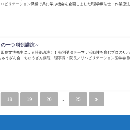
ハビリテーション職種で共に学ぶ機会を企画しました!理学療法士・作業療
の一つ 特別講演～
 田島文博先生による特別講演！！ 特別講演テーマ：活動性を育むプロのリ
ちゅうざん会 ちゅうざん病院 理事長・院長／リハビリテーション医学会 
18
19
20
…
25