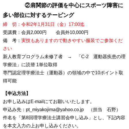
②肩関節の評価を中心にスポーツ障害に
多い部位に対するテーピング
締 切：令和2年1月31日（金）17:00迄
受講費：会員2,000円 会員外10,000円
備 考：
実技もありますので動きやすい服装でご参加くだ
さい
新人教育プログラム未修了者 → 「C-2 運動器疾患の理
学療法」に読替 1単位取得
専門認定理学療法士（運動器）の領域の中で10ポイント取
得可能
【申込方法】
お申し込みはE-mailにてお願いいたします。
申込み先：pt_miyakojima@yahoo.co.jp （担当 石野）
件名を「第8回理学療法士講習会申し込み」とし、下記内容
を本文入力の上お申し込みください。