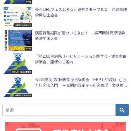
その他
美らLIFEフェスおきなわ運営スタッフ募集｜沖縄県理
学療法士協会
会員向けのお知らせ
演題募集期限が近づいてきた！！_第25回沖縄県理学
療法学術大会
その他
「第20回沖縄県リハビリテーション医学会・協会主催
講演会」開催のご案内
お知らせ・協会活動報告
令和4年度 第1回理学療法講習会『EBPTの実践にむけ
た研究法入門 ～疑問の設定から研究倫理・文献検索
まで～』
会員向けのお知らせ