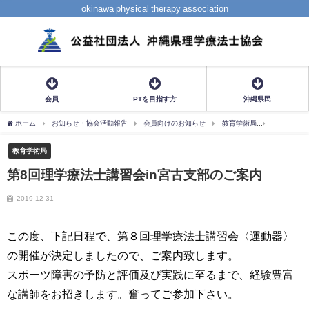
okinawa physical therapy association
会員
PTを目指す方
沖縄県民
ホーム
お知らせ・協会活動報告
会員向けのお知らせ
教育学術局
第8回理学
教育学術局
第8回理学療法士講習会in宮古支部のご案内
2019-12-31
この度、下記日程で、第８回理学療法士講習会〈運動器〉
の開催が決定しましたので、ご案内致します。
スポーツ障害の予防と評価及び実践に至るまで、経験豊富
な講師をお招きします。奮ってご参加下さい。