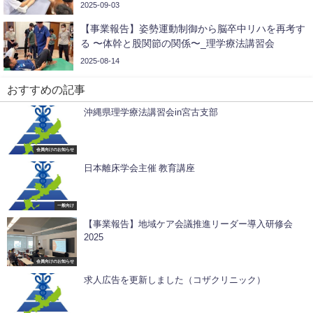
2025-09-03
【事業報告】姿勢運動制御から脳卒中リハを再考す
る 〜体幹と股関節の関係〜_理学療法講習会
2025-08-14
おすすめの記事
沖縄県理学療法講習会in宮古支部
会員向けのお知らせ
日本離床学会主催 教育講座
一般向け
【事業報告】地域ケア会議推進リーダー導入研修会
2025
会員向けのお知らせ
求人広告を更新しました（コザクリニック）