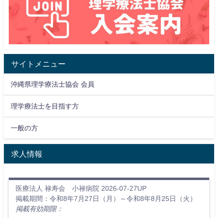
サイトメニュー
沖縄県理学療法士協会 会員
理学療法士を目指す方
一般の方
求人情報
医療法人 禄寿会 小禄病院 2026-07-27UP
掲載期間：令和8年7月27日（月）～令和8年8月25日（火）
掲載有効期限：