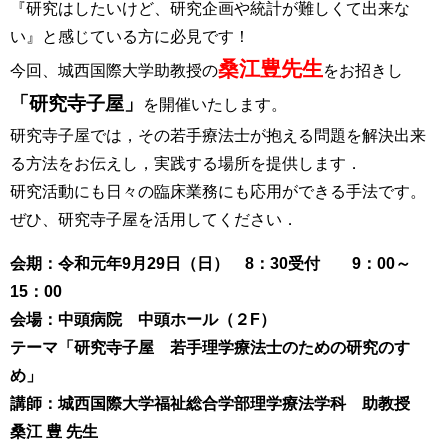
『研究はしたいけど、研究企画や統計が難しくて出来な
い』と感じている方に必見です！
桑江豊先生
今回、城西国際大学助教授の
をお招きし
「研究寺子屋」
を開催いたします。
研究寺子屋では，その若手療法士が抱える問題を解決出来
る方法をお伝えし，実践する場所を提供します．
研究活動にも日々の臨床業務にも応用ができる手法です。
ぜひ、研究寺子屋を活用してください．
会期：令和元年9月29日（日） 8：30受付 9：00～
15：00
会場：中頭病院 中頭ホール（２F）
テーマ「研究寺子屋 若手理学療法士のための研究のすゝ
め」
講師：城西国際大学福祉総合学部理学療法学科 助教授
桑江 豊 先生