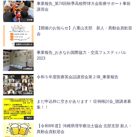
事業報告_第74回秋季高校野球大会医療サポート事前
講習会
未分類
【開催のお知らせ】八重山支部 新人・異動会員歓迎
会
会員向けのお知らせ
事業報告_おきなわ国際協力・交流フェスティバル
2023
社会職能局
令和５年度医療英会話講習会第２弾_事業報告
社会職能局
まだ申込枠に空きがあります！ 症例検討会_聴講者募
集！！
一般向け
【令和8年度】沖縄県理学療法士協会 北部支部 新人・
異動会員歓迎会