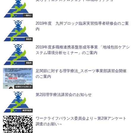
一般向け
2019年度 九州ブロック臨床実習指導者研修会のご案
内
事務局
2019年度多職種連携基盤形成等事業 「地域包括ケアシ
ステム環境分析セミナー」のご案内
事務局
足関節に対する理学療法_スポーツ事業部講習会開催
のご案内
会員向けのお知らせ
第2回理学療法講習会のお知らせ
教育学術局
ワークライフバランス委員会より～第2弾アンケート
調査のお願い～