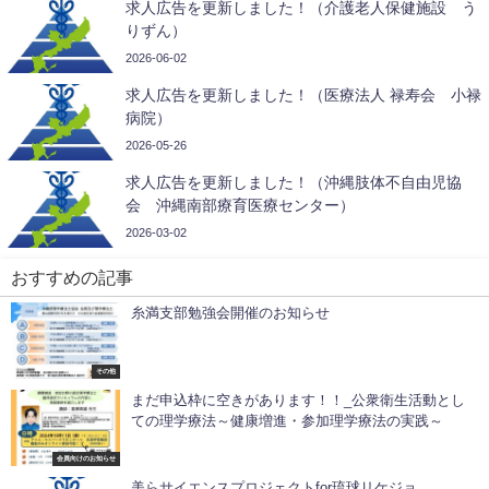
求人広告を更新しました！（介護老人保健施設 う
りずん）
2026-06-02
求人広告を更新しました！（医療法人 禄寿会 小禄
病院）
2026-05-26
求人広告を更新しました！（沖縄肢体不自由児協
会 沖縄南部療育医療センター）
2026-03-02
おすすめの記事
糸満支部勉強会開催のお知らせ
その他
まだ申込枠に空きがあります！！_公衆衛生活動とし
ての理学療法～健康増進・参加理学療法の実践～
会員向けのお知らせ
美らサイエンスプロジェクトfor琉球リケジョ