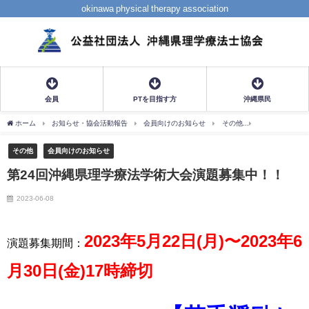
okinawa physical therapy association
会員
PTを目指す方
沖縄県民
ホーム
お知らせ・協会活動報告
会員向けのお知らせ
その他
第24回沖縄県
その他
会員向けのお知らせ
第24回沖縄県理学療法学術大会演題募集中！！
2023-06-08
2023年5月22日(月)〜2023年6
演題募集期間：
月30日(金)17時締切