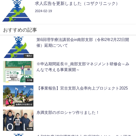
求人広告を更新しました（コザクリニック）
2024-02-19
おすすめの記事
第6回理学療法講習会in南部支部（令和2年2月22日開
催）延期について
一般向け
※申込期間延長※_南部支部マネジメント研修会～み
んなで考える事業展開～
その他
【事業報告】宮古支部入会率向上プロジェクト2025
会員向けのお知らせ
糸満支部のポロシャツ作りました！
その他