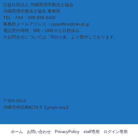
公益社団法人 沖縄県理学療法士協会
沖縄県理学療法士協会 事務所
TEL・FAX：098-938-8400
事務所メールアドレス：optaoffice@oki-pt.jp
電話受付時間：9時～18時※土日祝休み
※お問合せについては「
」より受付しております。
問合せ書
〒904-0014
沖縄市仲宗根町29-9
【google map】
ホーム
お問い合わせ
PrivacyPolicy
staff専用
ログイン専用