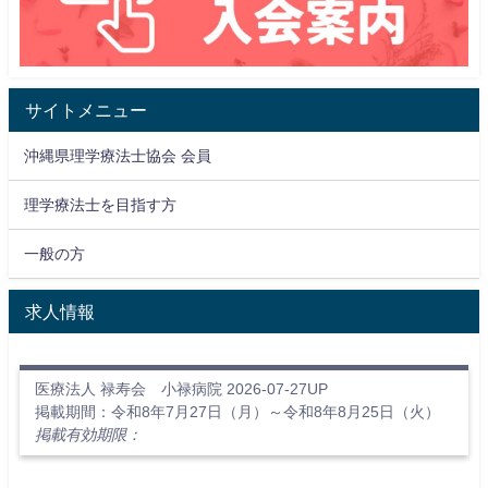
サイトメニュー
沖縄県理学療法士協会 会員
理学療法士を目指す方
一般の方
求人情報
医療法人 禄寿会 小禄病院 2026-07-27UP
掲載期間：令和8年7月27日（月）～令和8年8月25日（火）
掲載有効期限：