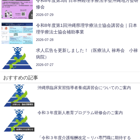
令和8年度第3回 日本神経理学療法学会沖縄地方会研
修会
2026-07-29
令和8年度第1回沖縄県理学療法士協会講習会｜日本
理学療法士協会補助事業
2026-07-28
求人広告を更新しました！（医療法人 禄寿会 小禄
病院）
2026-07-27
おすすめの記事
沖縄県臨床実習指導者養成講習会についてのご案内
お知らせ・協会活動報告
令和３年度新人教育プログラム研修会のご案内
会員向けのお知らせ
「令和３年度介護報酬改定～リハ専門職に期待する