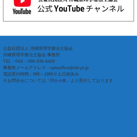
公益社団法人 沖縄県理学療法士協会
沖縄県理学療法士協会 事務所
TEL・FAX：098-938-8400
事務所メールアドレス：optaoffice@oki-pt.jp
電話受付時間：9時～18時※土日祝休み
※お問合せについては「
」より受付しております。
問合せ書