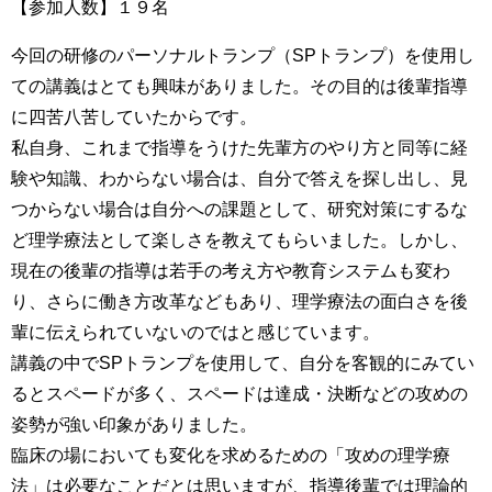
【参加人数】１９名
今回の研修のパーソナルトランプ（SPトランプ）を使用し
ての講義はとても興味がありました。その目的は後輩指導
に四苦八苦していたからです。
私自身、これまで指導をうけた先輩方のやり方と同等に経
験や知識、わからない場合は、自分で答えを探し出し、見
つからない場合は自分への課題として、研究対策にするな
ど理学療法として楽しさを教えてもらいました。しかし、
現在の後輩の指導は若手の考え方や教育システムも変わ
り、さらに働き方改革などもあり、理学療法の面白さを後
輩に伝えられていないのではと感じています。
講義の中でSPトランプを使用して、自分を客観的にみてい
るとスペードが多く、スペードは達成・決断などの攻めの
姿勢が強い印象がありました。
臨床の場においても変化を求めるための「攻めの理学療
法」は必要なことだとは思いますが、指導後輩では理論的