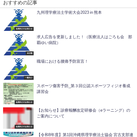
おすすめの記事
九州理学療法士学術大会2023 in 熊本
会員向けのお知らせ
求人広告を更新しました！（医療法人はごろも会 那
覇ゆい病院）
未分類
職場における腰痛予防宣言！
一般向け
スポーツ傷害予防_第３回公認スポーツフィジオ養成
講習会
会員向けのお知らせ
【お知らせ】診療報酬改定研修会（eラーニング）の
ご案内について
会員向けのお知らせ
【令和8年度】第1回沖縄県理学療法士協会 宮古支部連