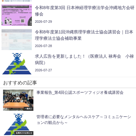
令和8年度第3回 日本神経理学療法学会沖縄地方会研
修会
2026-07-29
令和8年度第1回沖縄県理学療法士協会講習会｜日本
理学療法士協会補助事業
2026-07-28
求人広告を更新しました！（医療法人 禄寿会 小禄
病院）
2026-07-27
おすすめの記事
事業報告_第4回公認スポーツフィジオ養成講習会
一般向け
管理者に必要なメンタルヘルスケア～コミュニケーシ
ョンの観点から～
会員向けのお知らせ