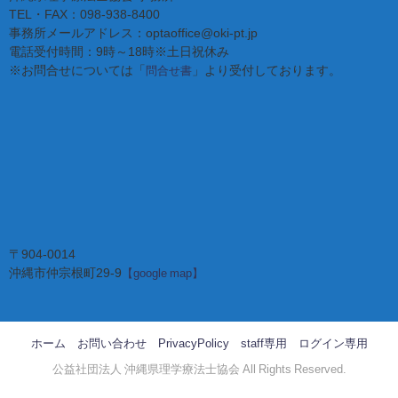
TEL・FAX：098-938-8400
事務所メールアドレス：optaoffice@oki-pt.jp
電話受付時間：9時～18時※土日祝休み
※お問合せについては「
」より受付しております。
問合せ書
〒904-0014
沖縄市仲宗根町29-9
【google map】
ホーム
お問い合わせ
PrivacyPolicy
staff専用
ログイン専用
公益社団法人 沖縄県理学療法士協会 All Rights Reserved.