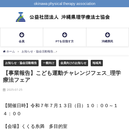
okinawa physical therapy association
会員
PTを目指す方
沖縄県民
ホーム
お知らせ・協会活動報告
【事業報告】こども運動チャレンジフェス_理学療法
お知らせ・協会活動報告
一般向け
会員向けのお知らせ
地域局
【事業報告】こども運動チャレンジフェス_理学
療法フェア
2025-07-25
【開催日時】令和７年７月１３日（日）１０：００～１
４：００
【会場】くくる糸満 多目的室