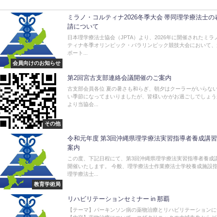
ミラノ・コルティナ2026冬季大会 帯同理学療法士の
請について
日本理学療法士協会（JPTA）より、2026年に開催されたミラ
ティナ冬季オリンピック・パラリンピック競技大会において、
ポート...
会員向けのお知らせ
第2回宮古支部連絡会議開催のご案内
古支部会員各位 夏の暑さも和らぎ、朝夕はクーラーがいらな
い季節になってまいりましたが、皆様いかがお過ごしでしょう
より当協会...
その他
令和元年度 第3回沖縄県理学療法実習指導者養成講
案内
この度、下記日程にて、第3回沖縄県理学療法実習指導者養成
開催いたします。 今般、理学療法士作業療法士学校養成施設
理学療法士...
教育学術局
リハビリテーションセミナー in 那覇
【テーマ】パーキンソン病の薬物治療とリハビリテーションに