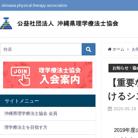
okinawa physical therapy association
ホーム
お
お知らせ・協
【重要
けるシ
サイトメニュー
2020-05-19
沖縄県理学療法士協会 会員
理学療法士を目指す方
2019