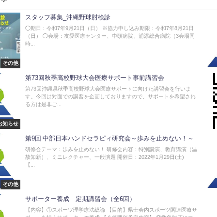
スタッフ募集_沖縄野球肘検診
◯期日：令和7年9月21日（日） ※協力申し込み期限：令和7年8月21日
（日） ◯会場：友愛医療センター、中頭病院、浦添総合病院（3会場同
時...
その他
第73回秋季高校野球大会医療サポート事前講習会
第73回沖縄県秋季高校野球大会医療サポートに向けた講習会を行いま
す。今回は対面での講習を企画しておりますので、サポートを希望され
る方は是非ご...
お知らせ
第9回 中部日本ハンドセラピィ研究会～歩みを止めない！～
研修会テーマ：歩みを止めない！ 研修会内容：特別講演、教育講演（温
故知新）、ミニレクチャー、一般演題 開催日：2022年1月29日(土)
【...
その他
サポーター養成 定期講習会（全6回）
【内容】①スポーツ理学療法総論 【目的】県士会内スポーツ関連医療サ