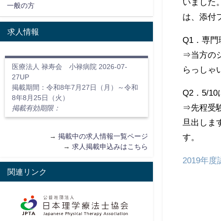
いました
一般の方
は、添付
求人情報
Q1．専
⇒当方の
医療法人 禄寿会 小禄病院 2026-07-
らっしゃ
27UP
掲載期間：令和8年7月27日（月）～令和
Q2．
5/10
8年8月25日（火）
⇒先程受
掲載有効期限：
旦出しま
す。
→
掲載中の求人情報一覧ページ
→
求人掲載申込みはこちら
2019
関連リンク