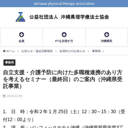
okinawa physical therapy association
会員
PTを目指す方
沖縄県民
ホーム
お知らせ・協会活動報告
会員向けのお知らせ
事務局
自立支援・介護
事務局
自立支援・介護予防に向けた多職種連携のあり方
を考えるセミナー（最終回）のご案内（沖縄県受
託事業）
2019-12-20
1. 日 時：令和２年 1 月 25日（土）12：30～15：30（受
付12：00より）
2. 場 所：パシフィックホテル沖縄（沖縄県那覇市西3丁