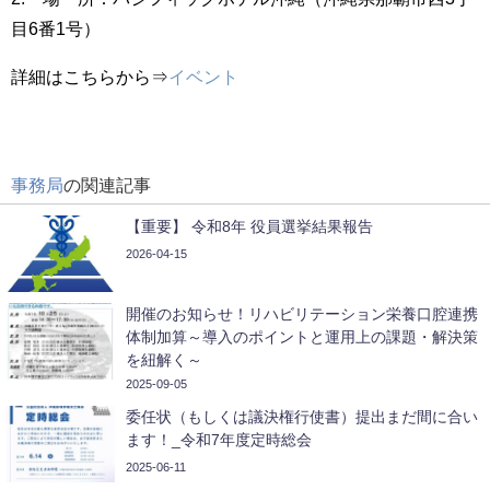
目6番1号）
詳細はこちらから⇒
イベント
事務局
の関連記事
【重要】 令和8年 役員選挙結果報告
2026-04-15
開催のお知らせ！リハビリテーション栄養口腔連携
体制加算～導入のポイントと運用上の課題・解決策
を紐解く～
2025-09-05
委任状（もしくは議決権行使書）提出まだ間に合い
ます！_令和7年度定時総会
2025-06-11