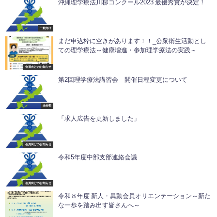
沖縄理学療法川柳コンクール2023 最優秀賞が決定！
一般向け
まだ申込枠に空きがあります！！_公衆衛生活動とし
ての理学療法～健康増進・参加理学療法の実践～
会員向けのお知らせ
第2回理学療法講習会 開催日程変更について
未分類
「求人広告を更新しました」
会員向けのお知らせ
令和5年度中部支部連絡会議
会員向けのお知らせ
令和８年度 新人・異動会員オリエンテーション～新た
な一歩を踏み出す皆さんへ～