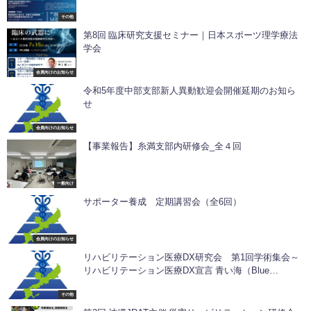
その他
第8回 臨床研究支援セミナー｜日本スポーツ理学療法
学会
会員向けのお知らせ
令和5年度中部支部新人異動歓迎会開催延期のお知ら
せ
会員向けのお知らせ
【事業報告】糸満支部内研修会_全４回
一般向け
サポーター養成 定期講習会（全6回）
会員向けのお知らせ
リハビリテーション医療DX研究会 第1回学術集会～
リハビリテーション医療DX宣言 青い海（Blue
Ocean）から！～
その他