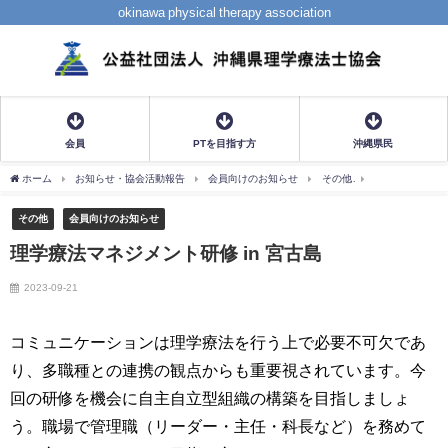
okinawa physical therapy association
会員
PTを目指す方
沖縄県民
ホーム
お知らせ・協会活動報告
会員向けのお知らせ
その他
理学療法マネジメ
その他
会員向けのお知らせ
理学療法マネジメント研修 in 宮古島
2023-09-21
コミュニケーションは理学療法を行う上で必要不可欠であ
り、多職種との連携の観点からも重要視されています。今
回の研修を機会に自主自立型組織の構築を目指しましょ
う。職場で管理職（リーダー・主任・科長など）を務めて