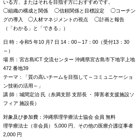
いる方、またはそれを目指す方におすすめです。
◯組織の構成と関係 ◯信頼関係と目標設定 ◯コーチン
グの導入 ◯人材マネジメントの視点 ◯計画と報告
（「わかる」と「できる」）
日 時：令和5 年10 月7 日 14：00～17：00（受付13：30
～）
場 所：宮古島ICT 交流センター 沖縄県宮古島市下地字上地
472 番地39
テーマ：「質の高いチームを目指して～コミュニケーショ
ン技術の活用～」
講 師：城間定治 氏（糸満支部 支部長 ・ 障害者支援施設ソ
フィア 施設長）
対象及び参加費：沖縄県理学療法士協会 会員 無料
理学療法士（非会員） 5,000 円、その他の医療介護従事者
2,000 円