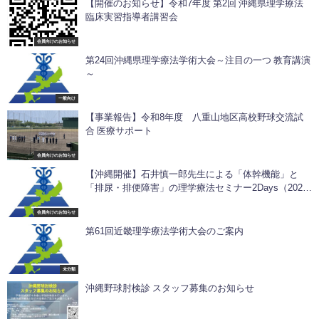
【開催のお知らせ】令和7年度 第2回 沖縄県理学療法
臨床実習指導者講習会
会員向けのお知らせ
第24回沖縄県理学療法学術大会～注目の一つ 教育講演
～
一般向け
【事業報告】令和8年度 八重山地区高校野球交流試
合 医療サポート
会員向けのお知らせ
【沖縄開催】石井慎一郎先生による「体幹機能」と
「排尿・排便障害」の理学療法セミナー2Days（2026
年4月4日・5日）
会員向けのお知らせ
第61回近畿理学療法学術大会のご案内
未分類
沖縄野球肘検診 スタッフ募集のお知らせ