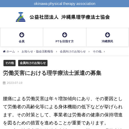
okinawa physical therapy association
会員
PTを目指す方
沖縄県民
ホーム
お知らせ・協会活動報告
会員向けのお知らせ
その他
労働災害におけ
その他
会員向けのお知らせ
労働災害における理学療法士派遣の募集
2023-07-19
腰痛による労働災害は年々増加傾向にあり、その要因とし
て労働者の高齢化等による身体機能の低下などが挙げられ
ます。その対策として、事業者は労働者の健康の保持増進
を図るための措置を進めることが重要であります。