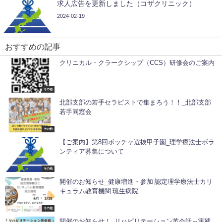
求人広告を更新しました（コザクリニック）
2024-02-19
おすすめの記事
クリニカル・クラークシップ（CCS）研修会のご案内
その他
北部支部の若手セラピストで集まろう！！_北部支部
若手同窓会
その他
【ご案内】第8回ボッチャ選抜甲子園_理学療法士ボラ
ンティア募集について
その他
開催のお知らせ_健康増進・参加 認定理学療法士カリ
キュラム教育機関 琉生病院
その他
開催のお知らせ！_リハビリテーション英会話～実践