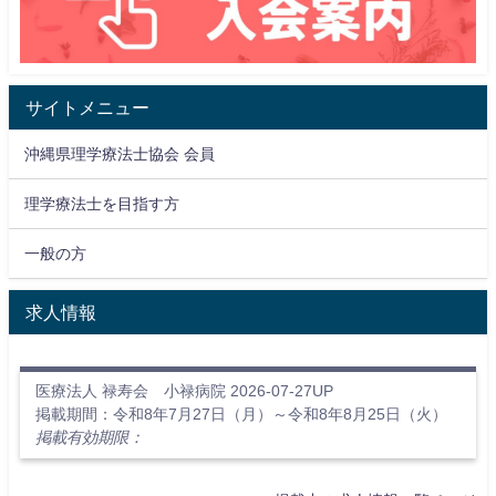
サイトメニュー
沖縄県理学療法士協会 会員
理学療法士を目指す方
一般の方
求人情報
医療法人 禄寿会 小禄病院 2026-07-27UP
掲載期間：令和8年7月27日（月）～令和8年8月25日（火）
掲載有効期限：