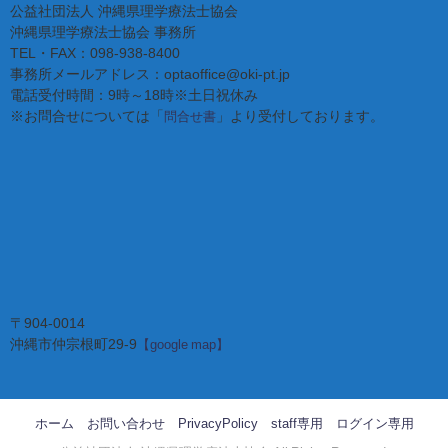
公益社団法人 沖縄県理学療法士協会
沖縄県理学療法士協会 事務所
TEL・FAX：098-938-8400
事務所メールアドレス：optaoffice@oki-pt.jp
電話受付時間：9時～18時※土日祝休み
※お問合せについては「
」より受付しております。
問合せ書
〒904-0014
沖縄市仲宗根町29-9
【google map】
ホーム
お問い合わせ
PrivacyPolicy
staff専用
ログイン専用